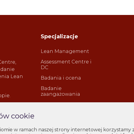
Specjalizacje
Lean Management
Assessment Centre i
Centre,
DC
adanie
enia Lean
Badania i ocena
Badanie
zaangażowania
opie.
Audyt kompetencji
menedżerskich
ków cookie
Szkolenia
mie w ramach naszej strony internetowej korzystamy z p
Transformacje