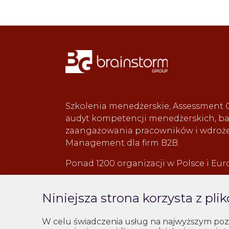
Szkolenia menedżerskie, Assessment 
audyt kompetencji menedżerskich, b
zaangażowania pracowników i wdroż
Management dla firm B2B.
Ponad 1200 organizacji w Polsce i Eur
Niniejsza strona korzysta z pli
Pokaż numer
W celu świadczenia usług na najwyższym pozio
szkolenia@brainstorm.biz.pl